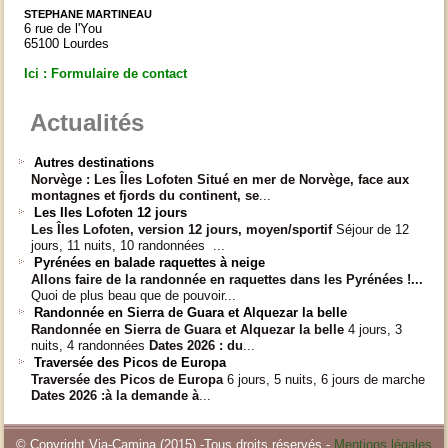
STEPHANE MARTINEAU
6 rue de l'You
65100 Lourdes
Ici : Formulaire de contact
Actualités
Autres destinations
Norvège : Les Îles Lofoten
Situé en mer de Norvège, face aux
montagnes et fjords du continent, se
...
Les Iles Lofoten 12 jours
Les Îles Lofoten, version 12 jours, moyen/sportif
Séjour de 12
jours, 11 nuits, 10 randonnées ...
Pyrénées en balade raquettes à neige
Allons faire de la randonnée en raquettes dans les Pyrénées !...
Quoi de plus beau que de pouvoir...
Randonnée en Sierra de Guara et Alquezar la belle
Randonnée en Sierra de Guara et Alquezar la belle
4 jours, 3
nuits, 4 randonnées
Dates 2026 :
du
...
Traversée des Picos de Europa
Traversée des Picos de Europa
6 jours, 5 nuits, 6 jours de marche
Dates 2026 :
à la demande à
...
© Copyright Via-Camina (2015) -Tous droits réservés -
Mentions légales