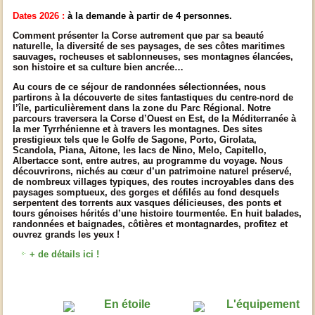
Dates 2026 :
à la demande à partir de 4 personnes.
Comment présenter la Corse autrement que par sa beauté
naturelle, la diversité de ses paysages, de ses côtes maritimes
sauvages, rocheuses et sablonneuses, ses montagnes élancées,
son histoire et sa culture bien ancrée…
Au cours de ce séjour de randonnées sélectionnées, nous
partirons à la découverte de sites fantastiques du centre-nord de
l’île, particulièrement dans la zone du Parc Régional. Notre
parcours traversera la Corse d’Ouest en Est, de la Méditerranée à
la mer Tyrrhénienne et à travers les montagnes. Des sites
prestigieux tels que le Golfe de Sagone, Porto, Girolata,
Scandola, Piana, Aitone, les lacs de Nino, Melo, Capitello,
Albertacce sont, entre autres, au programme du voyage. Nous
découvrirons, nichés au cœur d’un patrimoine naturel préservé,
de nombreux villages typiques, des routes incroyables dans des
paysages somptueux, des gorges et défilés au fond desquels
serpentent des torrents aux vasques délicieuses, des ponts et
tours génoises hérités d’une histoire tourmentée. En huit balades,
randonnées et baignades, côtières et montagnardes, profitez et
ouvrez grands les yeux !
+ de détails ici !
En étoile
L'équipement