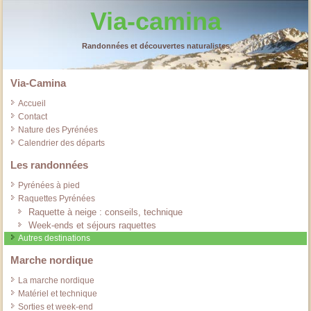
Via-camina
Randonnées et découvertes naturalistes
Via-Camina
Accueil
Contact
Nature des Pyrénées
Calendrier des départs
Les randonnées
Pyrénées à pied
Raquettes Pyrénées
Raquette à neige : conseils, technique
Week-ends et séjours raquettes
Autres destinations
Marche nordique
La marche nordique
Matériel et technique
Sorties et week-end