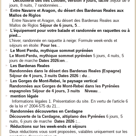
Découverte des Îles Lofoten, version 9 jours, facile
Séjour de 9
jours, 8 nuits, 7 randonnées...
Entre Navarre et Aragon, du désert des Bardenas Reales aux
Mallos de Riglos
Entre Navarre et Aragon, du désert des Bardenas Reales aux
Mallos de Riglos
Séjour de 6 jours, 5
...
L'équipement pour votre balade et randonnée en raquettes ou à
pied...
L'hiver, randonnée en raquette à neige: Formule week-ends et
séjours en étoile:
Pour les
...
Le Mont Perdu, mythique sommet pyrénéen
Le Mont-Perdu, mythique sommet pyrénéen
5 jours, 4 nuits, 5
jours de marche
Dates 2026:
en
...
Les Bardenas Reales
Randonnées dans le désert des Bardenas Reales (Espagne)
Séjour de 4 jours, 3 nuits
Dates 2026 :
du
...
Les Gorges de Mont-Rebei, le paysage vertical
Randonnées aux Gorges de Mont-Rebei dans les Pyrénées
espagnoles
Séjour de 4 jours, 3 nuits Niveau
...
mention légale
Informations légales 1. Présentation du site. En vertu de l'article 6
de la loi n° 2004-575 du 21...
Randonnées découvertes en Cerdagne
Découverte de la Cerdagne, altiplano des Pyrénées
6 jours, 5
nuits, 6 jours de marche
Dates 2026 :
...
Réductions sur les week-ends et séjours
Deux réductions vous sont proposées, valables uniquement sur les