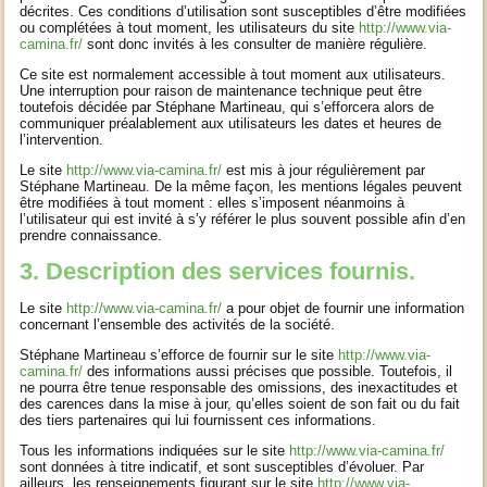
décrites. Ces conditions d’utilisation sont susceptibles d’être modifiées
ou complétées à tout moment, les utilisateurs du site
http://www.via-
camina.fr/
sont donc invités à les consulter de manière régulière.
Ce site est normalement accessible à tout moment aux utilisateurs.
Une interruption pour raison de maintenance technique peut être
toutefois décidée par Stéphane Martineau, qui s’efforcera alors de
communiquer préalablement aux utilisateurs les dates et heures de
l’intervention.
Le site
http://www.via-camina.fr/
est mis à jour régulièrement par
Stéphane Martineau. De la même façon, les mentions légales peuvent
être modifiées à tout moment : elles s’imposent néanmoins à
l’utilisateur qui est invité à s’y référer le plus souvent possible afin d’en
prendre connaissance.
3. Description des services fournis.
Le site
http://www.via-camina.fr/
a pour objet de fournir une information
concernant l’ensemble des activités de la société.
Stéphane Martineau s’efforce de fournir sur le site
http://www.via-
camina.fr/
des informations aussi précises que possible. Toutefois, il
ne pourra être tenue responsable des omissions, des inexactitudes et
des carences dans la mise à jour, qu’elles soient de son fait ou du fait
des tiers partenaires qui lui fournissent ces informations.
Tous les informations indiquées sur le site
http://www.via-camina.fr/
sont données à titre indicatif, et sont susceptibles d’évoluer. Par
ailleurs, les renseignements figurant sur le site
http://www.via-