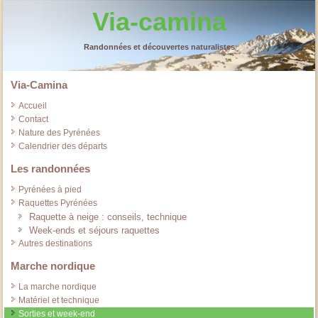
Via-camina
Randonnées et découvertes naturalistes
Via-Camina
Accueil
Contact
Nature des Pyrénées
Calendrier des départs
Les randonnées
Pyrénées à pied
Raquettes Pyrénées
Raquette à neige : conseils, technique
Week-ends et séjours raquettes
Autres destinations
Marche nordique
La marche nordique
Matériel et technique
Sorties et week-end