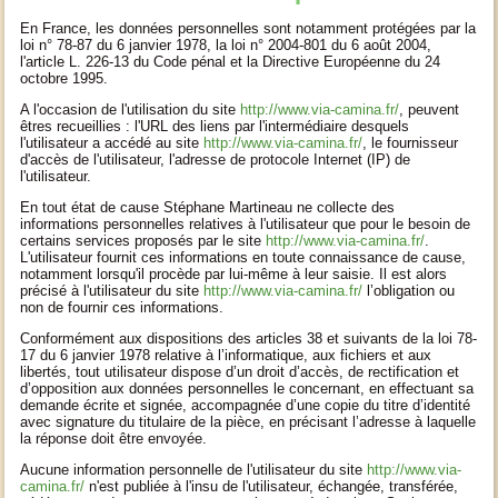
En France, les données personnelles sont notamment protégées par la
loi n° 78-87 du 6 janvier 1978, la loi n° 2004-801 du 6 août 2004,
l'article L. 226-13 du Code pénal et la Directive Européenne du 24
octobre 1995.
A l'occasion de l'utilisation du site
http://www.via-camina.fr/
, peuvent
êtres recueillies : l'URL des liens par l'intermédiaire desquels
l'utilisateur a accédé au site
http://www.via-camina.fr/
, le fournisseur
d'accès de l'utilisateur, l'adresse de protocole Internet (IP) de
l'utilisateur.
En tout état de cause Stéphane Martineau ne collecte des
informations personnelles relatives à l'utilisateur que pour le besoin de
certains services proposés par le site
http://www.via-camina.fr/
.
L'utilisateur fournit ces informations en toute connaissance de cause,
notamment lorsqu'il procède par lui-même à leur saisie. Il est alors
précisé à l'utilisateur du site
http://www.via-camina.fr/
l’obligation ou
non de fournir ces informations.
Conformément aux dispositions des articles 38 et suivants de la loi 78-
17 du 6 janvier 1978 relative à l’informatique, aux fichiers et aux
libertés, tout utilisateur dispose d’un droit d’accès, de rectification et
d’opposition aux données personnelles le concernant, en effectuant sa
demande écrite et signée, accompagnée d’une copie du titre d’identité
avec signature du titulaire de la pièce, en précisant l’adresse à laquelle
la réponse doit être envoyée.
Aucune information personnelle de l'utilisateur du site
http://www.via-
camina.fr/
n'est publiée à l'insu de l'utilisateur, échangée, transférée,