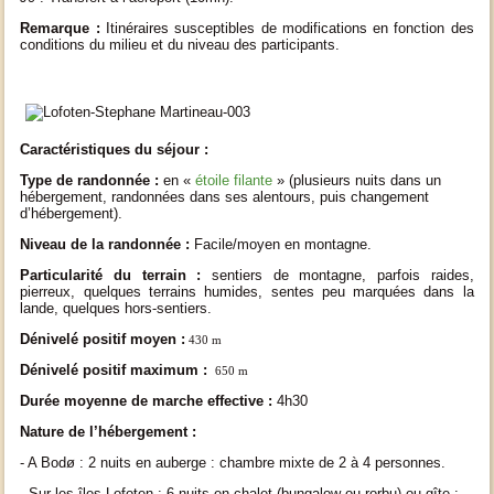
Remarque :
Itinéraires susceptibles de modifications en fonction des
conditions du milieu et du niveau des participants.
Caractéristiques du séjour :
Type de randonnée :
en «
étoile filante
» (plusieurs nuits dans un
hébergement, randonnées dans ses alentours, puis changement
d’hébergement).
Niveau de la randonnée :
Facile/moyen en montagne.
Particularité du terrain :
sentiers de montagne, parfois raides,
pierreux, quelques terrains humides, sentes peu marquées dans la
lande, quelques hors-sentiers
.
Dénivelé positif moyen :
43
0 m
Dénivelé positif maximum :
65
0
m
Durée moyenne de marche effective :
4
h30
Nature de l’hébergement :
- A Bodø : 2 nuits en auberge : chambre mixte de 2 à 4 personnes.
- Sur les îles Lofoten : 6 nuits en chalet (bungalow ou rorbu) ou gîte :