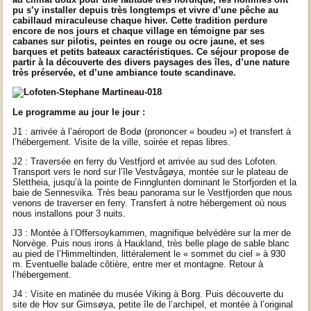
pu s’y installer depuis très longtemps et vivre d’une pêche au
cabillaud miraculeuse chaque hiver. Cette tradition perdure
encore de nos jours et chaque village en témoigne par ses
cabanes sur pilotis, peintes en rouge ou ocre jaune, et ses
barques et petits bateaux caractéristiques. Ce séjour propose de
partir à la découverte des divers paysages des îles, d’une nature
très préservée, et d’une ambiance toute scandinave.
Le programme au jour le jour :
J1 : arrivée à l’aéroport de
Bodø
(prononcer « boudeu ») et transfert à
l’hébergement. Visite de la ville, soirée et repas libres.
J2 : Traversée en ferry du Vestfjord et arrivée au sud des Lofoten.
Transport vers le nord sur l’île Vestv
ågøya
, montée sur le plateau de
Slettheia, jusqu’à la pointe de Finnglunten dominant le Storfjorden et la
baie de Sennesvika. Très beau panorama sur le Vestfjorden que nous
venons de traverser en ferry. Transfert à notre hébergement où
nous
nous installons pour 3 nuits
.
J3 : Montée à l’Offersoykammen, magnifique belvédère sur la mer de
Norvège. Puis nous irons à Haukland, très belle plage de sable blanc
au pied de l’Himmeltinden, littéralement le « sommet du ciel » à 930
m. Eventuelle balade côtière, entre mer et montagne. Retour à
l’hébergement.
J4 : Visite en matinée du musée Viking à Borg. Puis découverte du
site de Hov sur Gimsøya, petite île de l’archipel, et montée à l’original