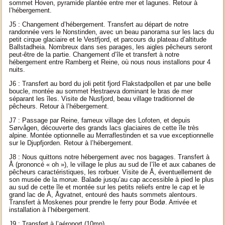
sommet Hoven, pyramide plantée entre mer et lagunes. Retour à
l’hébergement.
J5 : Changement d’hébergement. Transfert au départ de notre
randonnée vers le Nonstinden, avec un beau panorama sur les lacs du
petit cirque glaciaire et le Vestfjord, et parcours du plateau d’altitude
Ballstadheia. Nombreux dans ses parages, les aigles pêcheurs seront
peut-être de la partie. Changement d’île et transfert à notre
hébergement entre Ramberg et Reine, où nous nous installons pour 4
nuits.
J6 : Transfert au bord du joli petit fjord Flakstadpollen et par une belle
boucle, montée au sommet Hestraeva dominant le bras de mer
séparant les îles. Visite de Nusfjord, beau village traditionnel de
pêcheurs. Retour à l’hébergement.
J7 : Passage par Reine, fameux village des Lofoten, et depuis
Sørvågen, découverte des grands lacs glaciaires de cette île très
alpine. Montée optionnelle au Merraflestinden et sa vue exceptionnelle
sur le Djupfjorden. Retour à l’hébergement.
J8 : Nous quittons notre hébergement avec nos bagages. Transfert à
Å
(prononcé « oh »), le village le plus au sud de l’île et aux cabanes de
pêcheurs caractéristiques, les rorbuer. Visite de
Å
, éventuellement de
son musée de la morue. Balade jusqu’au cap accessible à pied le plus
au sud de cette île et montée sur les petits reliefs entre le cap et le
grand lac de
Å
,
Å
gvatnet, entouré des hauts sommets alentours.
Transfert à Moskenes pour prendre le ferry pour
Bodø
. Arrivée et
installation à l’hébergement.
J9 : Transfert à l’aéroport (10mn).