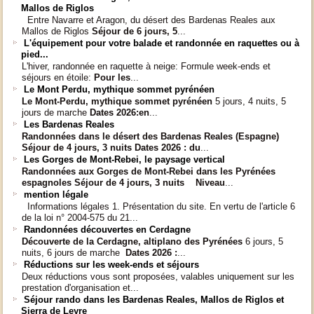
Mallos de Riglos
Entre Navarre et Aragon, du désert des Bardenas Reales aux
Mallos de Riglos
Séjour de 6 jours, 5
...
L'équipement pour votre balade et randonnée en raquettes ou à
pied...
L'hiver, randonnée en raquette à neige: Formule week-ends et
séjours en étoile:
Pour les
...
Le Mont Perdu, mythique sommet pyrénéen
Le Mont-Perdu, mythique sommet pyrénéen
5 jours, 4 nuits, 5
jours de marche
Dates 2026:
en
...
Les Bardenas Reales
Randonnées dans le désert des Bardenas Reales (Espagne)
Séjour de 4 jours, 3 nuits
Dates 2026 :
du
...
Les Gorges de Mont-Rebei, le paysage vertical
Randonnées aux Gorges de Mont-Rebei dans les Pyrénées
espagnoles
Séjour de 4 jours, 3 nuits Niveau
...
mention légale
Informations légales 1. Présentation du site. En vertu de l'article 6
de la loi n° 2004-575 du 21...
Randonnées découvertes en Cerdagne
Découverte de la Cerdagne, altiplano des Pyrénées
6 jours, 5
nuits, 6 jours de marche
Dates 2026 :
...
Réductions sur les week-ends et séjours
Deux réductions vous sont proposées, valables uniquement sur les
prestation d'organisation et...
Séjour rando dans les Bardenas Reales, Mallos de Riglos et
Sierra de Leyre