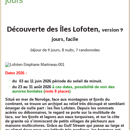
jours
Découverte des Îles Lofoten,
version 9
jours, facile
Séjour de 9 jours, 8 nuits, 7 randonnées
Dates 2026 :
du 03 au 11 juin 2026 période du soleil de minuit.
du 23 au 31 août 2026
à ces dates, possibilité de voir des
aurores boréales (
reste 8 places
)
Situé en mer de Norvège, face aux montagnes et fjords du
continent, se trouve un archipel au relief très découpé et semblant
émerger de nulle part : les Îles Lofoten. Depuis les sommets
acérés ou débonnaires, le regard se porte sur la multitude de
lacs, sur les fjords et lagons aux eaux turquoises, et sur la côte
de granite où s’immiscent de petits villages de pêcheurs aux
maisons multicolores. Grâce au Gulf Stream qui passe au large et
au climat doux pour une latitude très nordique, les hommes ont