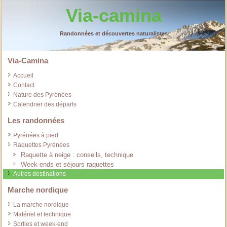
Via-camina
Randonnées et découvertes naturalistes
Via-Camina
Accueil
Contact
Nature des Pyrénées
Calendrier des départs
Les randonnées
Pyrénées à pied
Raquettes Pyrénées
Raquette à neige : conseils, technique
Week-ends et séjours raquettes
Autres destinations
Marche nordique
La marche nordique
Matériel et technique
Sorties et week-end