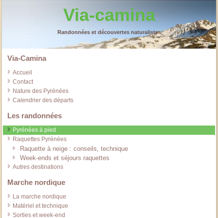
Via-camina
Randonnées et découvertes naturalistes
Via-Camina
Accueil
Contact
Nature des Pyrénées
Calendrier des départs
Les randonnées
Pyrénées à pied
Raquettes Pyrénées
Raquette à neige : conseils, technique
Week-ends et séjours raquettes
Autres destinations
Marche nordique
La marche nordique
Matériel et technique
Sorties et week-end