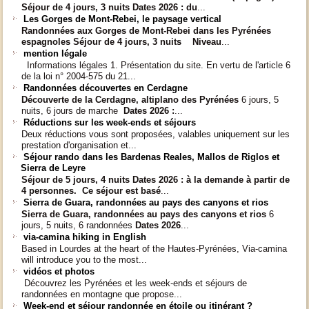
Séjour de 4 jours, 3 nuits
Dates 2026 :
du
...
Les Gorges de Mont-Rebei, le paysage vertical
Randonnées aux Gorges de Mont-Rebei dans les Pyrénées
espagnoles
Séjour de 4 jours, 3 nuits Niveau
...
mention légale
Informations légales 1. Présentation du site. En vertu de l'article 6
de la loi n° 2004-575 du 21...
Randonnées découvertes en Cerdagne
Découverte de la Cerdagne, altiplano des Pyrénées
6 jours, 5
nuits, 6 jours de marche
Dates 2026 :
...
Réductions sur les week-ends et séjours
Deux réductions vous sont proposées, valables uniquement sur les
prestation d'organisation et...
Séjour rando dans les Bardenas Reales, Mallos de Riglos et
Sierra de Leyre
Séjour de 5 jours, 4 nuits
Dates 2026 :
à la demande à partir de
4 personnes.
Ce séjour est basé
...
Sierra de Guara, randonnées au pays des canyons et rios
Sierra de Guara,
randonnées au pays des canyons et rios
6
jours, 5 nuits, 6 randonnées
Dates 2026
...
via-camina hiking in English
Based in Lourdes at the heart of the Hautes-Pyrénées, Via-camina
will introduce you to the most...
vidéos et photos
Découvrez les Pyrénées et les week-ends et séjours de
randonnées en montagne que propose...
Week-end et séjour randonnée en étoile ou itinérant ?