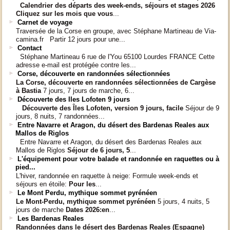
Calendrier des départs
des week-ends, séjours et stages 2026
Cliquez sur les mois que vous
...
Carnet de voyage
Traversée de la Corse en groupe, avec Stéphane Martineau de Via-
camina.fr Partir 12 jours pour une...
Contact
Stéphane Martineau 6 rue de l'You 65100 Lourdes FRANCE Cette
adresse e-mail est protégée contre les...
Corse, découverte en randonnées sélectionnées
La Corse, découverte en randonnées sélectionnées
de Cargèse
à Bastia
7 jours, 7 jours de marche, 6...
Découverte des Iles Lofoten 9 jours
Découverte des Îles Lofoten, version 9 jours, facile
Séjour de 9
jours, 8 nuits, 7 randonnées...
Entre Navarre et Aragon, du désert des Bardenas Reales aux
Mallos de Riglos
Entre Navarre et Aragon, du désert des Bardenas Reales aux
Mallos de Riglos
Séjour de 6 jours, 5
...
L'équipement pour votre balade et randonnée en raquettes ou à
pied...
L'hiver, randonnée en raquette à neige: Formule week-ends et
séjours en étoile:
Pour les
...
Le Mont Perdu, mythique sommet pyrénéen
Le Mont-Perdu, mythique sommet pyrénéen
5 jours, 4 nuits, 5
jours de marche
Dates 2026:
en
...
Les Bardenas Reales
Randonnées dans le désert des Bardenas Reales (Espagne)