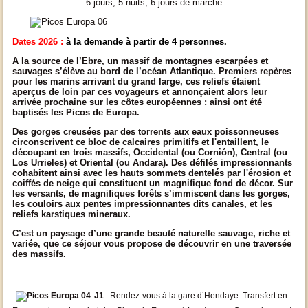
6 jours, 5 nuits, 6 jours de marche
Dates 2026 :
à la demande à partir de 4 personnes.
A la source de l’Ebre, un massif de montagnes escarpées et
sauvages s’élève au bord de l’océan Atlantique. Premiers repères
pour les marins arrivant du grand large, ces reliefs étaient
aperçus de loin par ces voyageurs et annonçaient alors leur
arrivée prochaine sur les côtes européennes : ainsi ont été
baptisés les Picos de Europa.
Des gorges creusées par des torrents aux eaux poissonneuses
circonscrivent ce bloc de calcaires primitifs et l'entaillent, le
découpant en trois massifs, Occidental (ou
Cornión
), Central (ou
Los Urrieles
) et Oriental (ou
Andara
). Des défilés impressionnants
cohabitent ainsi avec les hauts sommets dentelés par l'érosion et
coiffés de neige qui constituent un magnifique fond de décor. Sur
les versants, de magnifiques forêts s’immiscent dans les gorges,
les couloirs aux pentes impressionnantes dits canales, et les
reliefs karstiques mineraux.
C’est un paysage d’une grande beauté naturelle sauvage, riche et
variée, que ce séjour vous propose de découvrir en une traversée
des massifs.
J1
: Rendez-vous à la gare d’Hendaye. Transfert en