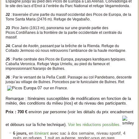
Espagne jusqu’au pied des Picos de Europa à Las Arenas. Convadonga et
le site des lacs d’Enol à l’entrée du Parc National et refuge Vegarredonda.
J2
: traversée d’une partie du massif occidental des Picos de Europa, de la
Torre Santa Maria (2476 m). Refuge de Vegabaño.
J3
:Pico Jario (1913 m), panorama sur une grande partie des
Picos.Cordiñanes à la frontière de la partie occidentale et centrale du
massif.
J4
: Canal de Asotin, passant par la brêche de la Rienda. Refuge du
Collado Jermoso où nous retrouvons l’ambiance de la haute montagne.
J5
: Partie centrale des Picos de Europa, paysages karstiques typiques.
Cabaña Veronica. Refuge Vega Urriellu, au pied du fameux et
impressionnant Naranjo de Bulnes.
J6
: Par le versant de la Peña Castil. Passage au col Pandebano, descente
jusqu’au village de Bulnes. Poncebos par le funiculaire de Bulnes. Ret
our en France.
Remarque : Itinéraires susceptibles de modifications en fonction de la
météo, des conditions du milieu (rios) et du niveau des participants.
Prix : 700 €
environ par personne (voir les détails du prix encadrement
et débours sur la fiche technique).
Voir les réductions possibles.
6 jours,
en
itinérant
avec sac à dos semaine, niveau sportif, 4
nuits en refuges, 1 nuit en auberge, rendez-vous en gare