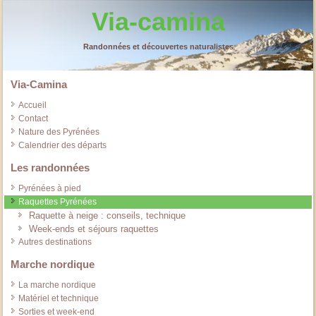
Via-camina
Randonnées et découvertes naturalistes
Via-Camina
Accueil
Contact
Nature des Pyrénées
Calendrier des départs
Les randonnées
Pyrénées à pied
Raquettes Pyrénées
Raquette à neige : conseils, technique
Week-ends et séjours raquettes
Autres destinations
Marche nordique
La marche nordique
Matériel et technique
Sorties et week-end