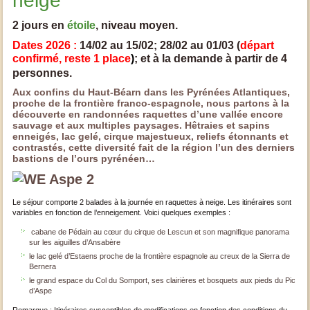
neige
2 jours en
étoile
, niveau moyen.
Dates 2026 :
14/02 au 15/02; 28/02 au 01/03 (
départ
confirmé, reste 1 place
)
; et à la demande à partir de 4
personnes.
Aux confins du Haut-Béarn dans les Pyrénées Atlantiques,
proche de la frontière franco-espagnole, nous partons à la
découverte en randonnées raquettes d’une vallée encore
sauvage et aux multiples paysages. Hêtraies et sapins
enneigés, lac gelé, cirque majestueux, reliefs étonnants et
contrastés, cette diversité fait de la région l’un des derniers
bastions de l’ours pyrénéen…
Le séjour comporte 2 balades à la journée en raquettes à neige. Les itinéraires sont
variables en fonction de l’enneigement. Voici quelques exemples :
cabane de Pédain au cœur du cirque de Lescun et son magnifique panorama
sur les aiguilles d’Ansabère
le lac gelé d’Estaens proche de la frontière espagnole au creux de la Sierra de
Bernera
le grand espace du Col du Somport, ses clairières et bosquets aux pieds du Pic
d’Aspe