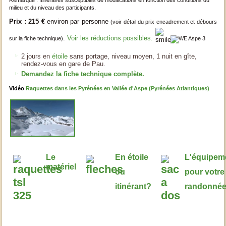
Remarque : Itinéraires susceptibles de modifications en fonction des conditions du
milieu et du niveau des participants.
Prix : 215 €
environ par personne
(voir détail du prix encadrement et débours
.
Voir les réductions possibles.
sur la fiche technique)
2 jours en
étoile
sans portage, niveau moyen, 1 nuit en gîte,
rendez-vous en gare de Pau.
Demandez la fiche technique complète.
Vidéo
Raquettes dans les Pyrénées en Vallée d'Aspe (Pyrénées Atlantiques)
Le
En étoile
L'équipem
matériel
ou
pour votre
itinérant?
randonné