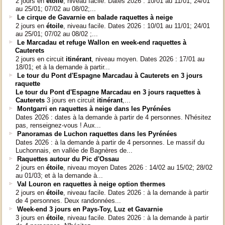
2 jours en
étoile
, niveau facile. Dates 2026 : 10/01 au 11/01; 24/01
au 25/01; 07/02 au 08/02;...
Le cirque de Gavarnie en balade raquettes à neige
2 jours en
étoile
, niveau facile. Dates 2026 : 10/01 au 11/01; 24/01
au 25/01; 07/02 au 08/02 ;...
Le Marcadau et refuge Wallon en week-end raquettes à
Cauterets
2 jours en circuit
itinérant
, niveau moyen. Dates 2026 : 17/01 au
18/01; et à la demande à partir...
Le tour du Pont d'Espagne Marcadau à Cauterets en 3 jours
raquette
Le tour du Pont d'Espagne Marcadau en 3 jours raquettes à
Cauterets
3 jours en circuit
itinérant
,...
Montgarri en raquettes à neige dans les Pyrénées
Dates 2026 : dates à la demande à partir de 4 personnes. N'hésitez
pas, renseignez-vous ! Aux...
Panoramas de Luchon raquettes dans les Pyrénées
Dates 2026 : à la demande à partir de 4 personnes. Le massif du
Luchonnais, en vallée de Bagnères de...
Raquettes autour du Pic d'Ossau
2 jours en
étoile
, niveau moyen Dates 2026 : 14/02 au 15/02; 28/02
au 01/03; et à la demande à...
Val Louron en raquettes à neige option thermes
2 jours en
étoile
, niveau facile. Dates 2026 : à la demande à partir
de 4 personnes. Deux randonnées...
Week-end 3 jours en Pays-Toy, Luz et Gavarnie
3 jours en
étoile
, niveau facile. Dates 2026 : à la demande à partir