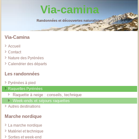
Via-camina
Randonnées et découvertes naturalistes
Via-Camina
Accueil
Contact
Nature des Pyrénées
Calendrier des départs
Les randonnées
Pyrénées à pied
Raquettes Pyrénées
Raquette à neige : conseils, technique
Week-ends et séjours raquettes
Autres destinations
Marche nordique
La marche nordique
Matériel et technique
Sorties et week-end